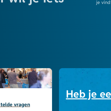
je vind
Heb je e
telde vragen