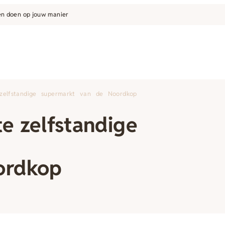
n doen op jouw manier
zelfstandige supermarkt van de Noordkop
e zelfstandige
ordkop