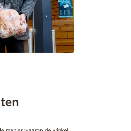
cten
de manier waarop de winkel