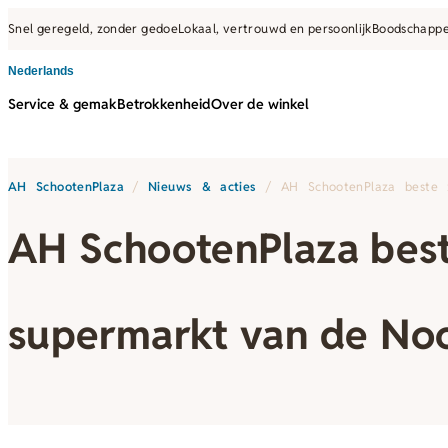
Snel geregeld, zonder gedoe
Lokaal, vertrouwd en persoonlijk
Boodschappe
Nederlands
Service & gemak
Betrokkenheid
Over de winkel
AH SchootenPlaza
/
Nieuws & acties
/
AH SchootenPlaza beste 
AH SchootenPlaza best
supermarkt van de No