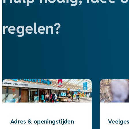
regelen?
Adres & openingstijden
Veelges