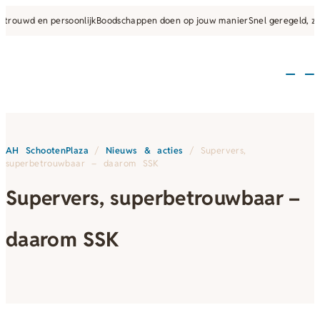
rouwd en persoonlijk
Boodschappen doen op jouw manier
Snel geregeld, zon
AH SchootenPlaza
/
Nieuws & acties
/
Supervers,
superbetrouwbaar – daarom SSK
Supervers, superbetrouwbaar –
daarom SSK