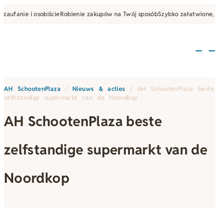
fanie i osobiście
Robienie zakupów na Twój sposób
Szybko załatwione, bez 
AH SchootenPlaza
/
Nieuws & acties
/
AH SchootenPlaza beste
zelfstandige supermarkt van de Noordkop
AH SchootenPlaza beste
zelfstandige supermarkt van de
Noordkop