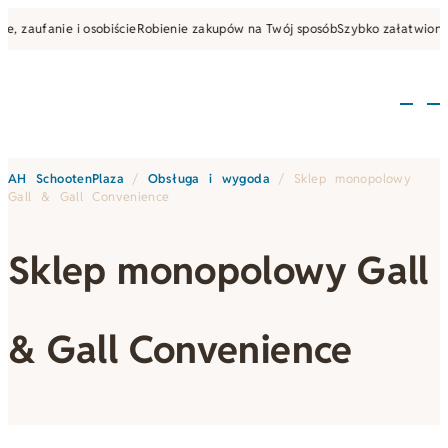
, zaufanie i osobiście
Robienie zakupów na Twój sposób
Szybko załatwione, 
AH SchootenPlaza
/
Obsługa i wygoda
/
Sklep monopolowy
Gall & Gall Convenience
Sklep monopolowy Gall
& Gall Convenience