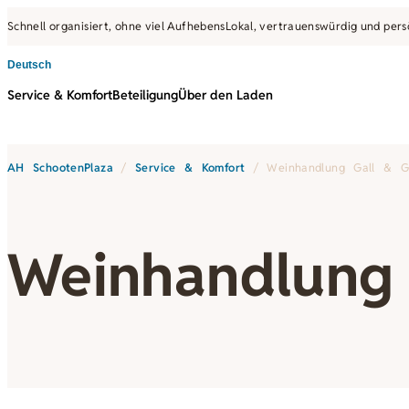
Schnell organisiert, ohne viel Aufhebens
Lokal, vertrauenswürdig und pers
Deutsch
Service & Komfort
Beteiligung
Über den Laden
Українська
Polski
Nederlands
AH SchootenPlaza
/
Service & Komfort
/
Weinhandlung Gall & Ga
English
Deutsch
Weinhandlung 