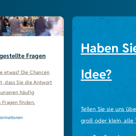
Haben Si
gestellte Fragen
Idee?
ie etwas? Die Chancen
t, dass Sie die Antwort
n unseren häufig
n Fragen finden.
Teilen Sie sie uns üb
formationen
groß oder klein, alle